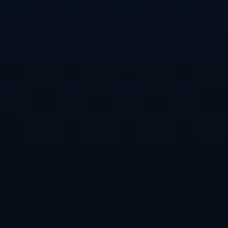
事实上，迪奥本赛季表现持续惊艳，已经成为了科莫锋
线的绝对核心。据悉，迪奥在过去6场比赛中贡献了4个
进球和1次助攻，他无疑正在朝着意甲共同认可的新星
方向迈进。本场比赛的这粒进球，也再一次印证了他在
关键时刻的决定性能力。
#### **技战术分析：佛罗伦萨为何掉入科莫陷阱？**
回顾本场比赛，科莫的防守站位与反击策略无疑是成功
的关键。他们沉着应对佛罗伦萨高位压迫的战术，采用
的是经典的“4-4-2”防守中场收缩阵型。在这样的布阵
下，佛罗伦萨多次尝试两翼推进无功而返。