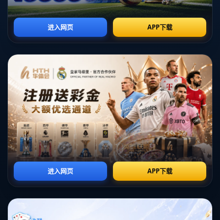
位能够为整支球队带来稳定性的球员。他在前几届比赛
中的稳定表现，让人对他的守门能力充满期待。
后卫线上，球队不仅依靠老将的经验，还大胆启用了年
轻新秀，确保了**防守的韧性和弹性**。其中**利桑德
罗·马丁内斯（Lisandro Martínez）** 作为防线中的核心
人物，他那出色的制空能力和防守意识尤为重要。曾效