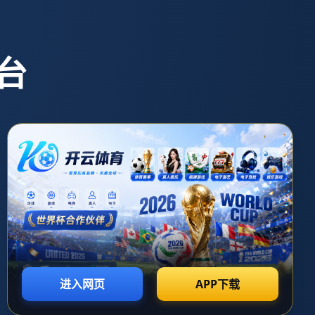
产品中心
新闻中心
联系方式