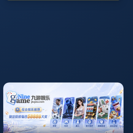
这种在单场比赛中由同一名球员打入三球的壮举，不仅展现了
志性的传奇时刻。
进攻能力的证明，也是比赛中逆转局势的关键时刻。在欧洲杯