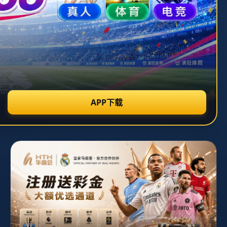
歐洲杯歷史上上演的八次帽子戲法.
发布时间：2026-03-09T18:32:01+08:00
无数精彩瞬间。而其中*帽子戏法*无疑是为广大球迷津津乐道的话题。
本文将为您详细解析欧洲杯历史上上演的八次帽子戏法，为您揭晓那些标
中，同一球员在单场比赛中进三球的表现即为帽子戏法。此种表现不仅仅是
帽子戏法的出现，总能令人印象深刻。