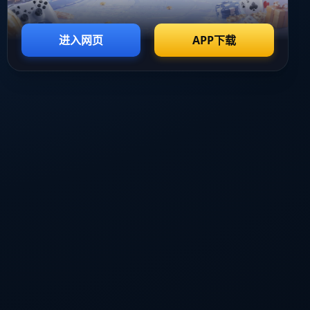
竞争力的锋线组合难以发挥出最佳水平。多夫比克加盟罗马
。从蒙扎防守数据来看，罗马可以尝试在边路进攻中突破对
扎的中场硬度得到了一定减弱，然而在快速反击布置上的战
林稳定的防守能力能否有效限制蒙扎的快速反击，将直接决定