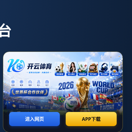
产品中心
新闻中心
联系方式