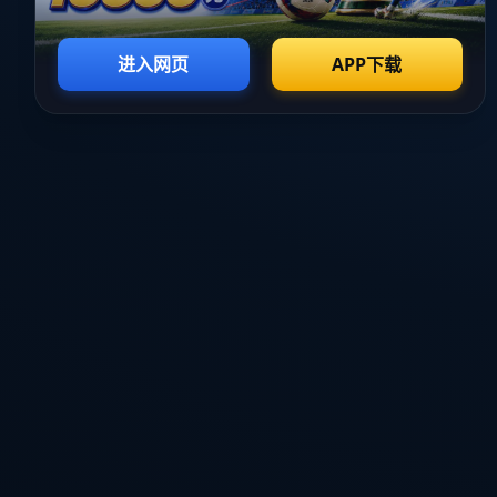
### **多夫比克继续缺阵，罗马锋线如何应对？**
相比于迪巴拉的火热状态，多夫比克的缺阵给罗马锋线的配
后，曾被视为球队在高位压迫和空中争顶中的重要补充，但
分析来看，多夫比克的缺席可能促使穆里尼奥对锋线展开调
方防线，从而弥补缺乏中锋冲击力的短板。
### **蒙扎持续稳定，罗马需警惕对手反击**
面对蒙扎，罗马绝不可掉以轻心。蒙扎虽然整体实力在意甲
术执行力仍属上乘。
此次罗马交战蒙扎的重要性不言而喻，而从罗马后防线的表
本战的走向。