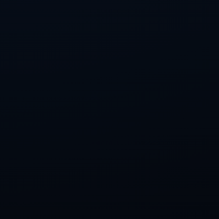
逼抢强度方面，罗马的节奏稍显不足，这一点容易被喜欢快
的对决中出现，因此，罗马需要在高位防守中全面封锁对手创
量。如何平衡进攻与防守、充分利用核心球员的优势，是穆