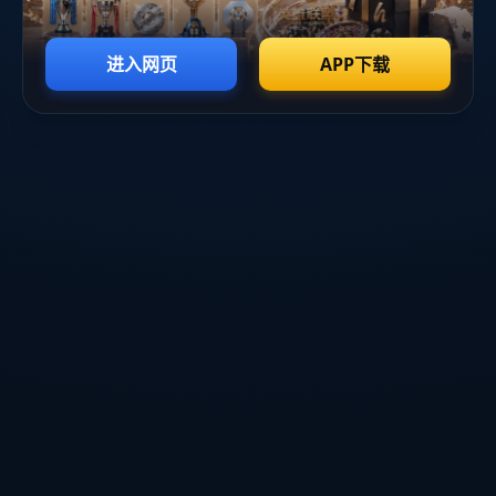
置带来了一定困扰。这位新援因伤病问题已缺席数场比赛，这令本该更具
伤病拖慢了他的适应节奏。
整，例如重用意大利前锋贝洛蒂，让他搭档迪巴拉打出更灵活的进攻组合
处于中游，但他们在攻守转换中的效率极高。特别是扎尼奥洛离队后，蒙
现来看，**防线核心斯莫林与穆里尼奥的战术布置将成为关键**。斯莫