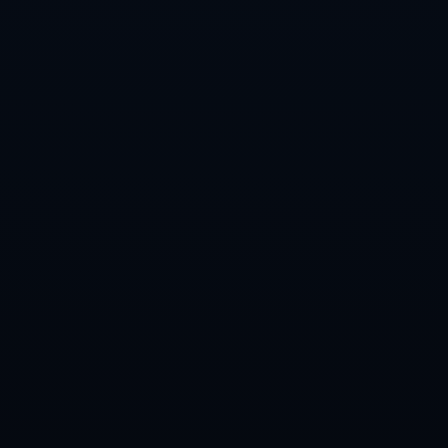
至奪冠的關鍵。
### **總結評估：這對組合能否成功？**
整體而言，**東契奇與湯普森的搭配是非常有想像空間
的，尤其是在進攻端的化學反應上將充滿活力**。然
而，他們是否能帶領獨行俠重返總決賽，還有賴於球隊