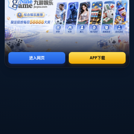
而如果假設克萊·湯普森加入，答案可能會大為不同。湯
普森素來以其**一流的無球跑位和精準的三分能力聞名
**，在金州勇士期間便以「歷史級射手」之名享譽聯
盟。他完全可以在**東契奇的傳球調度中找到屬於自己
的最佳出手空間**。換句話說，這種組合不僅能最大化
東契奇的傳球價值，還有潛力避免以往「一人掌控球
權」導致的進攻停滯。
實際案例分析：我們可參考更早前詹姆斯·哈登與克里斯
·保羅在火箭時的共生模式。他們通過分擔持球組織責
任，不僅提升了球隊進攻的靈活度，還延長了主力球員
在高強度比賽中的体能表現。