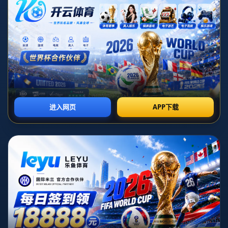
夺男女冠军.
发布时间：2026-03-09T18:32:01+08:00
**全国桥牌团体赛落幕：四川普得与北京首旅分夺男女
冠军**
在这个充满智慧与战略的游戏中，又一次全国性赛事以
完美的形式落下帷幕。*全国桥牌团体赛*以其激烈的竞
争和精彩的桥牌策略吸引了众多牌迷的关注。在这场众
所期待的对决中，四川普得和北京首旅凭借出色的表现
分别夺得了男女冠军。这不仅标志着他们卓越的桥牌技
能，也意味着全国桥牌水平迈上了新台阶。
### 本届桥牌团体赛的特色与挑战
**全国桥牌团体赛**一直以来都是展现顶尖桥牌技术与