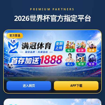
全国桥牌团体赛落幕 四川普得北京首旅分