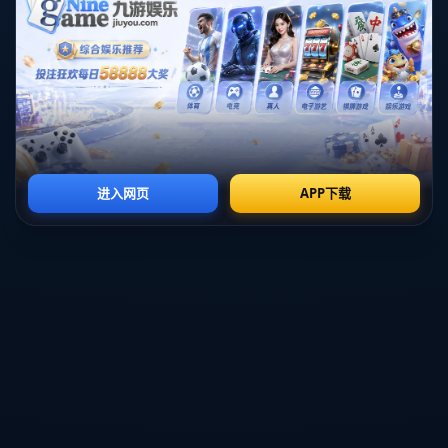
次，四川普得队选择了一套以防守为主、灵活变通的战
略，从而在决赛中逼迫对手频繁失误。而北京首旅队则
以其**大胆创新的叫牌风格**在女子组脱颖而出，成功
破除了对手的防线。
在女子决赛中，北京首旅队的一局比赛尤其引人关注。
在一个关键的合约中，她们通过巧妙的信号卡分布和出