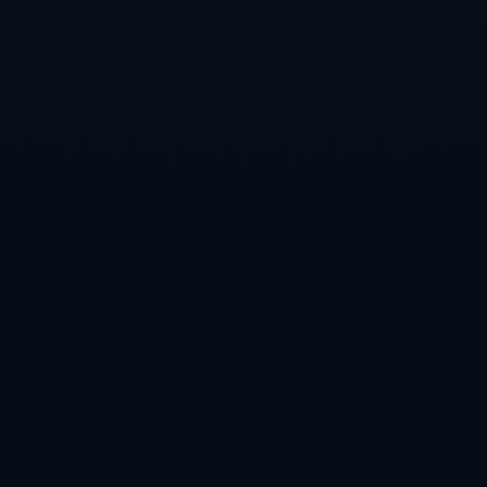
精，每位队员在团队中都明确自己的角色与责任。北京
首旅则强调多样化的训练和全员参与决策的机制，这让
她们在比赛中能够更好地应对各种复杂局面。
这一成绩的取得离不开队伍背后支持力量的保障。不论
是经验丰富的教练团队，还是全方位的后勤支持，都为
这些队伍的成功铺平了道路。
### 桥牌的未来之路