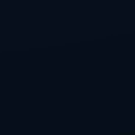
调整自己的打法以应对对方的策略。例如，在与一位经验丰富
的特点，使得他在乒坛初露锋芒**。
为场上的形势所动摇。这种心理稳定性让他的表现更加稳
手无从琢磨。**在比赛关键时刻，他的每一次挥拍都显示出强大