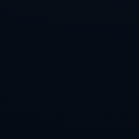
### 林诗栋的成长之路：**从默默无闻到声名鹊起**