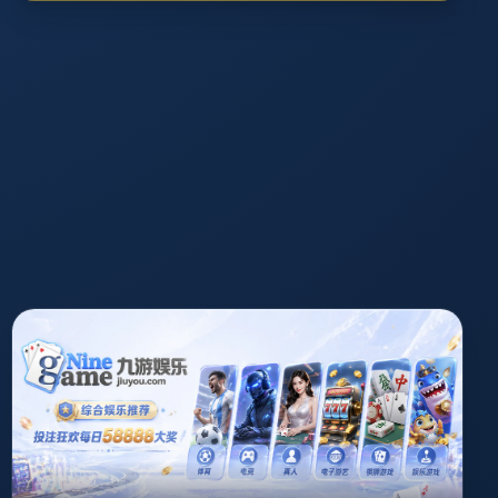
场上创造了连续五场胜利的佳绩，成功晋级四强。在这篇文章