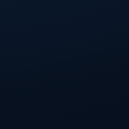
到四强，在短短几天内实现了令人瞩目的**五连胜**。这种