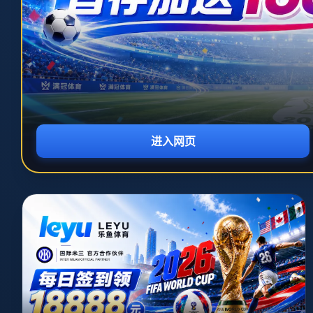
**前言**: 在激烈的乒乓球赛场上，一颗新星正冉冉升
中，我们将深入探讨这位新星的精彩表现，以及他背后的努
**主题**: 探讨林诗栋在亚洲杯上的连胜战绩以及他背后
### 林诗栋的**五连胜**之旅