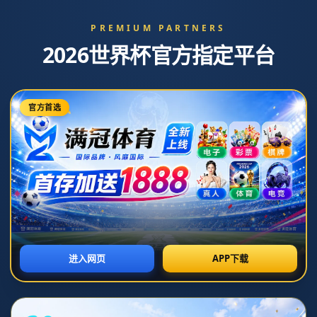
[NBA]攻守俱佳 骑士主场大胜尼克斯.
发布时间：2026-03-09T18:32:01+08:00