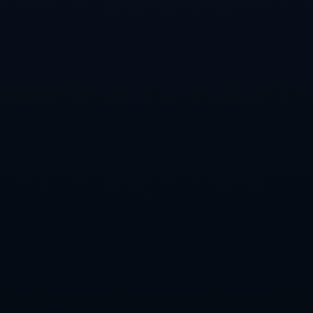
此外，骑士内线的强力护筐能力也不容忽视。在防守篮
板的争夺中，骑士队员们展现了出色的弹跳能力和积极
性，确保对手二次进攻的机会降到最低。
#### 案例分析：一场经典的战略对决
回顾整场比赛，骑士的胜利不仅是对球员能力的考验，
更是对教练团队战略策划的成功验证。在具体对阵中，
骑士教练组根据对手的特点制定了**量身定制的比赛计
划**，并根据场上形势的变化及时做出调整。例如，在
第三节比赛中，尼克斯一度尝试反扑，但骑士通过调整
防守站位和进攻节奏，再次稳住了领先优势。
**这一胜利不仅为骑士赢得了关键的一场胜利，也为本
赛季的征程增添了信心**。如果他们能在接下来的比赛