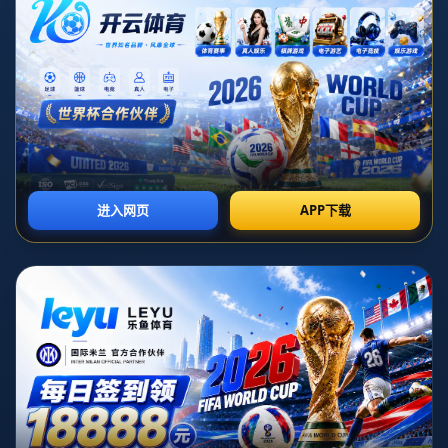
**埃利斯·本·塞吉爾：摩纳哥未来之星！**
在世界足球的版图中，一颗新星正在冉冉升起。**埃利
斯·本·塞吉爾**作为摩纳哥球队中的一名年轻球员，正
以其惊人的速度和技巧引起广泛关注。他被誉为“摩纳
哥未来之星”，不仅仅因为他出色的球技，还因为他在