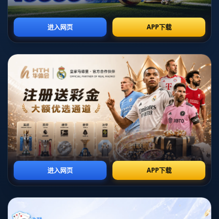
球队中展现的领导力和成熟度。这位年轻的足球天才正
以一名新锐力量的姿态，快速崛起，吸引了无数球迷和
专业人士的目光。
**摩纳哥青训营的杰出产物**
摩纳哥作为法甲联赛的一支豪门，拥有优质的青训体
系。而本·塞吉爾正是这个体系孕育出的杰出球员之一。
在青训时期，他便展现了明显的潜力和非凡的足球天
赋。从他身上，我们可以观察到摩纳哥青训营系统化、
科学化培养的巨大成功。
**个人特点与技战术分析**
作为一名**攻击型中场**，埃利斯·本·塞吉爾表现出了
全方位的技术能力。他不仅能在控球进攻时显得游刃有