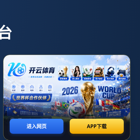
产品中心
新闻中心
联系方式