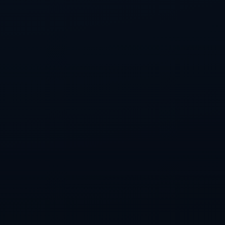
得医疗团队可以通过监测球员的生理指标，来判断他们的身体
几率。
伤缺席，观众的观赛体验和球队的商业收益均受到影响*。例
康直接关系到球队的经济利益及联盟整体市场。