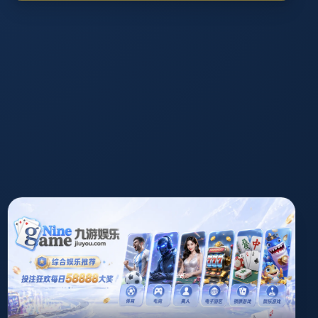
明星级球员因不同程度的伤病而无奈缺席比赛。这一现象不仅