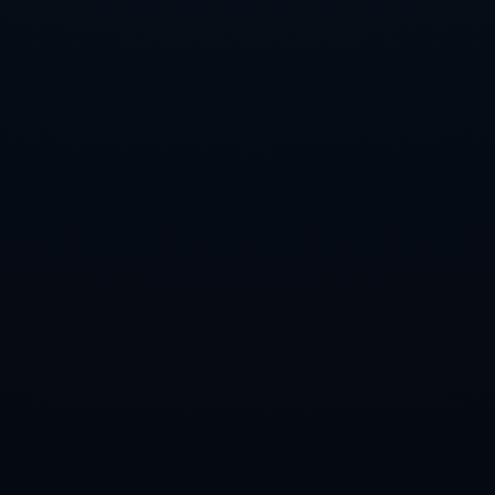
轻球员的培养**和合理的战术配置是取得长远成功的基
础。广州影豹可以从这些经验中汲取教训，为未来的征
程做好更加充分的准备。
**提升球队实力的策略**
未来，广州影豹若想成功打入中乙，必需在多个方面进
行优化。首先，**加强防守训练**和增加比赛经验，以
减少关键时刻的失误；其次，引进有经验的球员，通过
新鲜血液丰富球队的战斗力；最后，重视球员的综合素
质培养，包括心理素质、团队合作能力等。
总之，从**广州影豹冲击中乙未果**的经历中，我们看
到了一支年轻球队在成长过程中面临的挑战，同时也可
以感受到他们在逆境中坚韧不拔的精神。对于广州影豹