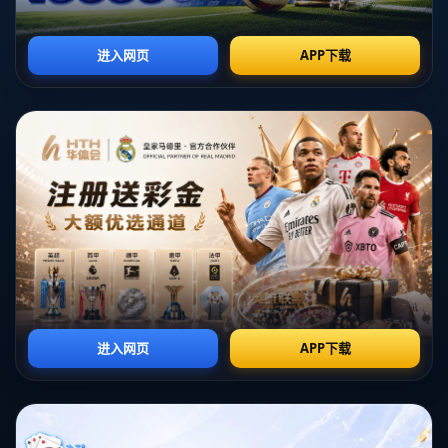
首先，需要对广州影豹此次的晋升失败进行客观分析。
在整个赛季中，他们表现出了优异的进攻能力和团结协
作的精神，但在关键比赛时刻的问题也暴露无遗。在对
阵竞争对手时，球队**防守上的薄弱环节**成为对方反
击的突破口。此外，经验不足和心理素质的考验，也在
比赛的最后时刻影响了比赛结果。
对于一个立志于晋级中乙的球队来说，除了日常的技战