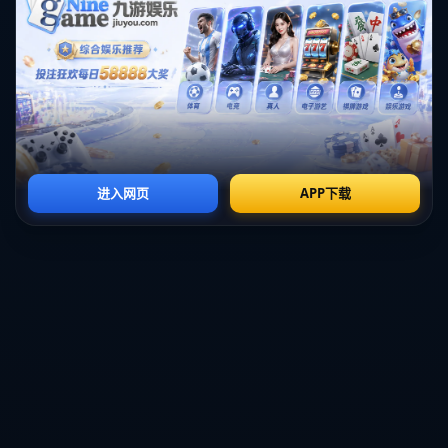
术训练，心理建设同样重要。如何在压力下保持冷静和
精准，是球队未来需要解决的关键问题之一。
**主教练黎兵的回应与球迷反馈**
主教练黎兵在赛后诚恳的道歉引发了广泛关注。他表
示，这次失败是全队上下共同的责任，而他作为教练首
当其冲。黎兵强调了在**技战术和心理辅导**方面的不
足，并承诺会带领团队在下个赛季卷土重来。球迷们虽
然感到遗憾，但大多数人选择继续支持球队，期待他们
在未来能有更好的表现。
**成功经验与启示**
虽然广州影豹这次未能如愿晋升，但队中的一些积极因
素不容忽视。球员们展现出的斗志和对比赛的渴望为球
队积累了宝贵的经验。其他成功的球队案例显示，**年