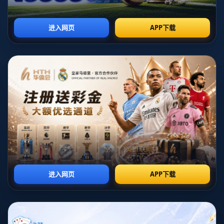
在此次掘金vs步行者的比赛中，他再次用实际行动证明
了自己的实力。**从数据上看，约基奇全场仅出手10
次，命中6球便得到18分，这样高效的得分能力让对手
防不胜防。而9个篮板和19次助攻的表现更让他成为全
场不折不扣的节奏掌控者。**
比赛一开始，步行者凭借更加出色的外线手感占据了场
上的主动权，但约基奇迅速通过巧妙的传球和精准的挡
拆战术，为掘金打开局面。他在进攻端的冷静决策让队
友频频找到空位，而他在篮下的强硬对抗确保了掘金在
内线的统治力。尤其是第三节步行者试图通过快速反击
逆转局势时，约基奇的几次高压防守成功阻挡对手的追
分势头，同时用连续**助攻队友外线三分命中，让掘金
保持住了领先优势**。