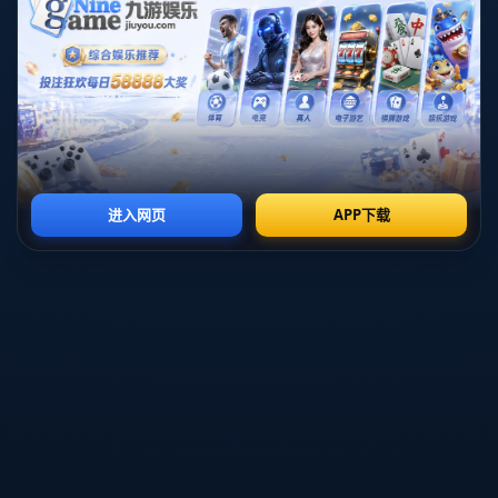
**2. 战术革新需求**
主帅瓜迪奥拉以精于战术闻名，曼城在他的改造下更加
灵活多变。然而，这也意味着阵容需要不断调整，以适
应更高强度的竞技体系。现有一些球员或许已不再契合
瓜帅全新的战术思路，比如B席尽管在进攻端效率惊
人，但由于风格与变化中的战术存在部分偏离，成为被
“清洗”的潜在目标。