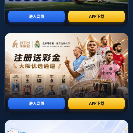
过去几个赛季，曼城在英超乃至欧冠赛场所向披靡，但
这样的辉煌背后并非毫无隐患。尽管球队战绩稳定，但
阵容问题逐渐凸显。局部球员的状态下滑、伤病问题困
扰，以及外界越来越精准的针对性战术，都可能是曼城
选择“大清洗”的推手。
**1. 顶薪高龄球员成负担**
丁丁等核心球员虽然仍具实力，但年龄的增长和高昂的
薪资让曼城不得不重新审视未来规划。以德布劳内为
例，这位中场大师已30多岁，加之近年来频繁的伤病，
状态难以保障。出售他不仅能够大幅腾出薪资空间，还
能为球队注入新的活力。