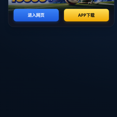
性，也成功地为球迷奉献了一场充满戏剧性的对决。
---
### 菲利克斯伤退带来的危机
比赛进行到上半场第30分钟左右，马德里竞技前锋**菲利
了一个重要火力点，也显得对手贝蒂斯的防守压力有所下降
从广义上来看，这一突发状况可能对马德里竞技本赛季接下
往是赛季末决定战局的关键变量之一。
---
### 皇家贝蒂斯的顽强回应
在落后一球的情况下，皇家贝蒂斯并未慌乱，而是通过耐心
球员的默契，同时也让主场球迷燃起了逆转的希望。
贝蒂斯向来以坚韧著称，本场比赛再次体现了他们面对强敌
役中依然值得关注。