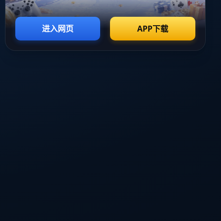
利克斯一直以来是球队进攻的核心，他的受伤不仅让马竞丢失
将成为他们争夺欧冠席位的重要考验**。这种不可抗因素往
平比分。一粒精彩的团队协作攻入的进球不仅体现了贝蒂斯
几次击败过强队。借助这样的比赛经验，皇家贝蒂斯在争四战