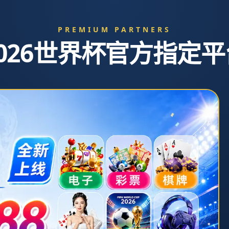
网站首页
关于我们