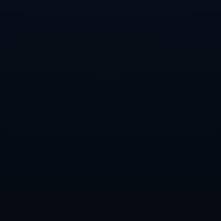
有多次射门机会，但终结效率成为决定结果的关键因素。马竞凭借熟练的反
了自身劣势。
，但在客场收获一分也算勉强可以接受。而贝蒂斯在本场战平对手后，仍