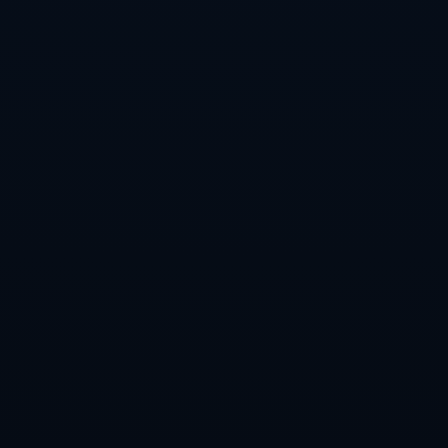
表现出足够令人信服的稳定性。随着一月中旬的复出，
芒特有望加入队内的新一轮磨合，为中短期表现奠定基
础。特别是在面对控球率较高的对手时，芒特的推进能
力与精准的传球将赋予曼联新的破局方式。
2. **卡塞米罗：曼联防守体系的再次稳固**
曼联本赛季正面临防线不稳的老问题，而卡塞米罗伤缺
后，这一点更加突出。数据显示，在他出场的比赛中，
曼联每场的控球回合数据高于78%，而卡塞米罗缺阵期
间，这一数据降至了64%。显然，这位巴西国脚的回归
将直接增强球队在后场的拦截能力，同时也使得攻防转
换更具效率。
3. **心理层面的优势**