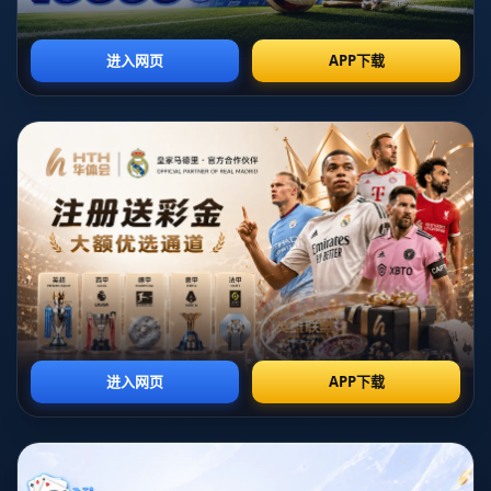
2023赛季下半程以来，曼联在英超联赛和欧战中的表现
波动不定。伤病问题成为球队的巨大困扰，特别是芒特
和卡塞米罗的缺阵，直接影响了球队的中场运转。作为
上赛季曼联的防守核心，**卡塞米罗的抢断和拦截能力
**是后防稳定的基石；而芒特则是滕哈赫精心规划的中
场未来，可惜因为伤病，芒特的潜力始终未能完全释
放。
分析战绩来看，从芒特伤缺后，曼联在中场创造力和快
速反击上明显乏力；而没有卡塞米罗坐镇后腰，防线更
是多次被对手撕破。更雪上加霜的是，其他球员也因密
集赛程相继疲劳甚至受伤，使得滕哈赫不得不频繁更换
阵容来应对挑战。无疑，芒特和卡塞米罗的缺阵不仅是
人员不足的问题，更是战略和战术灵魂的缺失。