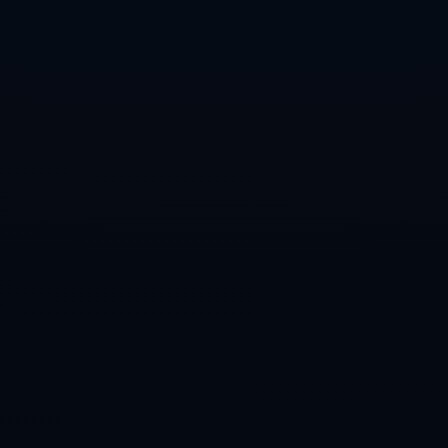
英超是一项长期且高强度的联赛，有时球员的个人状态
与团队信心同样重要。芒特和卡塞米罗的回归，不仅仅
是阵容上的增强，也无疑会提升更衣室的士气。在曼联
多赛场作战的情况下，这两人带来的精神力量将是赛季
走向的变数。
---
### **对标案例：切尔西的伤病恢复与反弹**
类似的情况不妨以切尔西上赛季为例。球队核心中场坎
特和科瓦西奇长时间伤缺一度让球队排名暴跌，但在这
两位重要球员复出后，切尔西迅速找回状态并最终稳住
欧战席位。曼联目前正面临类似的节奏变化，重要球员
的康复预计将是逆转局势的开始。
---