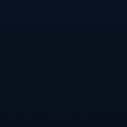
**芒特的特点在于平衡型中场的角色**，他的拿球和推
进能力极为符合滕哈赫的控球战术。在芒特复出后，他
将和布鲁诺一起为前锋线输送更精准的助攻，解决曼联
在破“密集防守”时的乏力问题。而卡塞米罗则将恢复曼
联的中场屏障作用，用他经验丰富的防守能力减少失球
隐患。滕哈赫的策略很明确——尽快用健康的核心球员
重建阵容秩序，这是曼联再次争夺联赛前四的关键所
在。