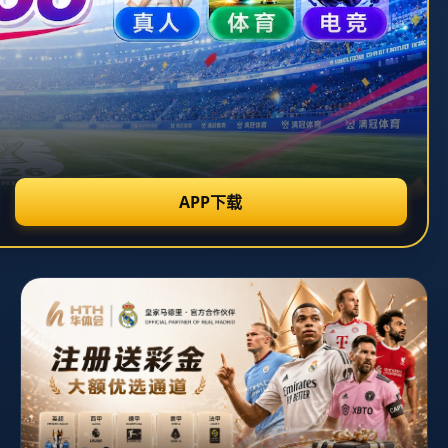
职联-十人迈阿密100分钟绝平2-2纽约城 梅西助攻双
发布时间：2026-03-09T18:32:01+08:00
十人的情况下，依靠真实核武器**梅西**的奇迹助攻，最终在比赛的第100
国际如何利用有限的资源，在对阵实力强劲的纽约城时扳回一城，并详细
节奏。**迈阿密国际**陷入被动局面，面对对方的高压逼抢显得略有不
，这一意外打乱了他们的战术部署。此时，球队被迫以少打一人的状态迎战