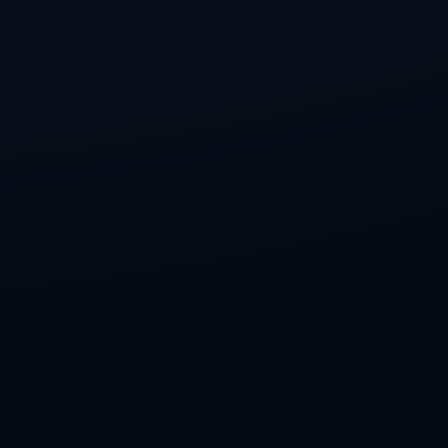
队友制造了进攻良机，体现了在关键时刻一名核心球员对球队