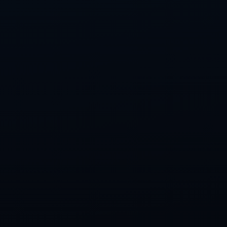
，也重温了体育竞技中那种不屈不挠的团队精神。