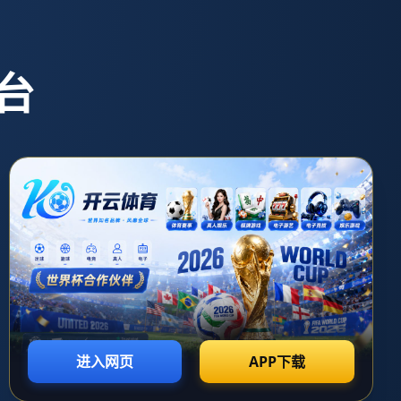
产品中心
新闻中心
联系方式