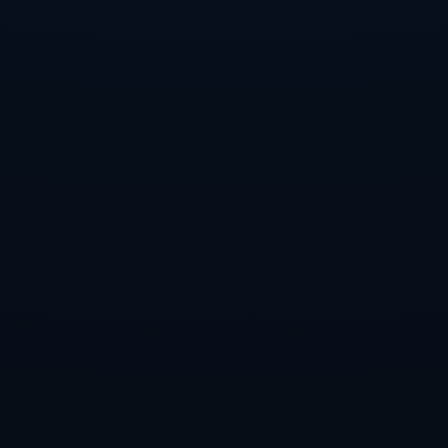
**从商业角度来看，两支球队对C罗的争夺都具备较强
的合理性**。巴黎圣日耳曼一贯善于将球星的商业价值
最大化，而拥有C罗的加入将进一步提升他们在全球市
场的影响力。反观曼联，他们需要通过维持与C罗的合
作来提高自己的市场竞争力和品牌号召力。 *不论哪一
方成功签下C罗，都将有助于提升球队的整体形象*。
在此背景下，我们可以从**梅西与巴黎的合作**中获得
启示。梅西加盟巴黎后的表现虽然没有达到巅峰时期的
水平，但其不容小觑的商业价值为巴黎带来了巨大的品
牌效应和经济收益。这也为C罗选择巴黎提供了一定的
参考，巴黎能够为他提供无需质疑的商业平台和竞技环
境。