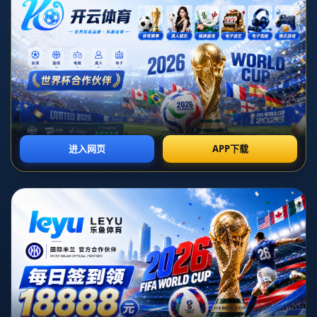
**孙颖莎与王曼昱今晚争冠：乒乓赛场上的巅峰对决**
在乒乓球世界中，**孙颖莎**和**王曼昱**这两位年轻
选手，无疑是近年来最为出色的国手之一。两人凭借着
卓越的技术和出色的战绩，一直吸引着无数乒乓球迷的
关注。而今晚的比赛，将成为她们竞技职业生涯中的一
个新的**高光时刻**。