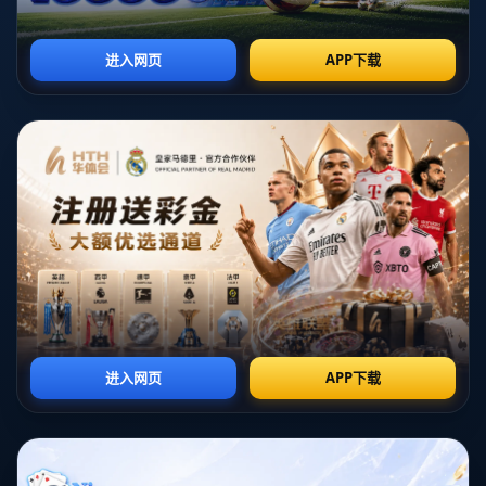
在这场比赛中，基耶萨展现了他作为当今意大利足球新
星的能力。他的**两粒进球**不仅帮助尤文图斯将总比
分拉平，还一度让球队看到晋级的希望。基耶萨的速
度、技术以及在关键时刻的冷静无疑是尤文图斯在比赛
中最为耀眼的地方。他的表现再次证明他不仅仅是意大
利国家队的未来，也是尤文图斯重建的重要基石。
**C罗的沉寂：遗憾的反思**
尤文图斯的明星球员C罗在这场关键战役中未能发挥出