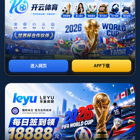
3-2波爾圖 C羅啞火基耶薩梅開二度難救主.
发布时间：2026-03-09T18:32:01+08:00
**尤文图斯3-2波尔图：基耶萨的双响难掩C罗的失色**
2020/21赛季欧冠1/8决赛次回合，尤文图斯在主场以3-2
击败波尔图。然而，这一胜利未能帮助尤文图斯成功晋
级，首回合的劣势加上总比分的劣势，以客场进球被淘
汰出局。尽管费德里科·基耶萨上演梅开二度的精彩表
演，**克里斯蒂亚诺·罗纳尔多**却在关键时刻陷入沉
寂。本文将探讨这一比赛中的亮点与挑战。
**基耶萨的闪光时刻**