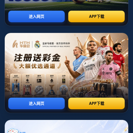
与以往相比,此次中国男排世锦赛阵容呈现出三个鲜明特
点 一是主力框架更清晰 二是位置配置更立体 三是对新
人使用更加大胆 在主攻 接应 副攻和自由人等关键位置
上,教练组尽量保持了技战术风格的一致性 例如在主攻
线上,既有一传相对稳健的保障型球员,也有弹跳出色 擅
长高点强攻的突破型球员 这样的组合,能够让中国队在
面对巴西男排多变发球和高拦网时,有一定的战术应对空
间
值得注意的是,阵容中多名队员近年在国际比赛中有过与
强队直接对话的经验 这批球员虽然整体年龄不算大 却
在世界联赛 亚洲杯等多项赛事中反复接受高强度考验
经验积累并非凭空而来 正是这些经历,为本次世锦赛的
阵容构成提供了现实基础 也为首战巴西队的临场发挥埋
下了可能的爆点