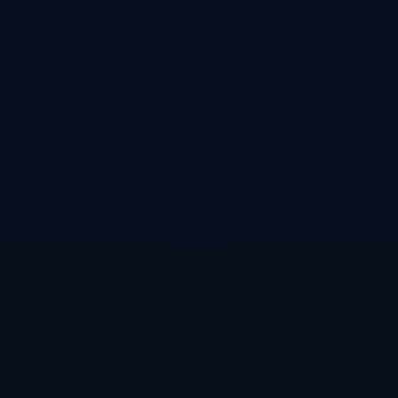
心理层面的较量 年轻阵容最需要的是稳定与韧性
除了技战术比拼,世锦赛这种顶级大赛更是心理承压能力
的试金石 中国男排此次阵容中,多名球员虽然在联赛中
表现稳定 但在世锦赛这种全球关注度极高的舞台上 首
次登场难免紧张 如果心理预案不充分,在对阵巴西游这
样经验老道的对手时,很容易在开局阶段出现连续失误