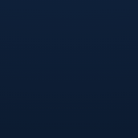
体系需要在开赛阶段就保持高度集中 巴西队副攻快球和
边攻拉开的衔接极快 如果拦网步伐稍有迟疑 就容易在
高点强攻中被对手连续得分
关键位置解析 二传与自由人成为整体成败的风向标