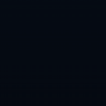
胜负 如果中国队能够在强敌面前打出有质量的表现 哪
怕比分失利 也能从中获得可量化的成长参照 比如发球
得分率 拦网有效率 反击得分占比等数据 这些客观指标
将直接影响后续集训的针对性 也会帮助教练组更准确地
判断 哪些球员适合成为未来体系中的中坚力量 哪些环
节需要在联赛和国家队层面同步改造
提升竞争力的几个破题方向 从细节到体系的重塑
围绕这次世锦赛阵容和对阵巴西队的首场比赛,中国男排
在提升整体竞争力方面,至少有几个值得持续深耕的方向
首先是发接发环节的质量 这是与世界强队缩小差距的首
要突破口 发球环节需要在力量和准确之间找到平衡 避
免非受迫性失误过多 一旦能够在发球端打出一定压制
力,就能迫使对方进攻点暴露 更有利于拦防体系的部署