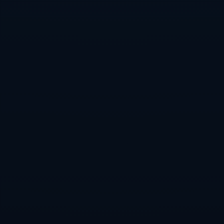
比如发球下网 一传不到位 甚至无谓的进攻出界 这些细
节都可能迅速拉大比分差距
因此,教练组在阵容设计与战术安排时,不仅要考虑球员
的技术特点,还需要充分评估其心理承压能力 比如,在首
发阵容中适当搭配几名大赛经验更丰富的老将 让他们在
场上承担情绪稳定器的角色 当比分起伏 或者遭遇对方
连续冲击时,老将可以通过交流 手势以及比赛节奏控制
来帮助队伍稳住局面 这种精神层面上的支撑,往往在高
压比赛中具有放大效应