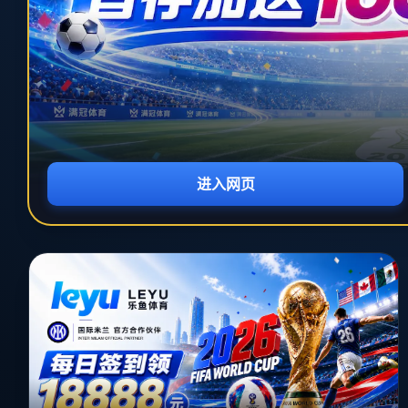
【原创】
【原创】竞彩足球单场分析推荐：周四001西杯-毕尔巴鄂V
在足球世界中，比拼的不止是球员的技术，还有场上指挥的智
是对彼此战术调整能力的一次考验。本文将为您深入分析这
**球队背景和近况**
毕尔巴鄂竞技常年占据西甲的中上游位置，以其坚韧的防守
注意的是，过去的几个主场比赛中，毕尔巴鄂的胜率颇高，
*相比之下，奥萨苏纳在客场的表现起伏不定*。他们有潜
突出，这使他们在面对防守体系较弱的球队时总能觅得良机