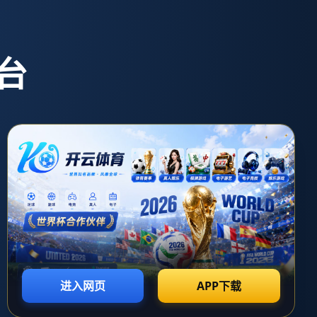
产品中心
新闻中心
联系方式