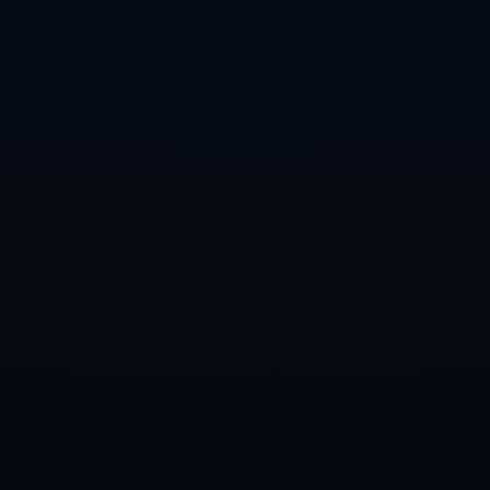
打法，利用了其篮板防守的相对弱点，最终争取到激烈
比赛中的胜利。
**结论**
总之，**理解敌方的长处和短处，并制定出有针对性的
措施，是获取胜利的关键**。无论是在商业竞争还是体
育竞技中，战略的成功实施都取决于准备的细致和对变
化的应对能力。因此，训练自己的观察力和策略制订能
力，是每一个希望获得胜利的人都必须掌握的技巧。通
过不断的分析与实践，我们可以更好地理解对手，并找
到胜利的路径。