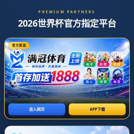
安東尼奧：我們理解敵方長處和短處！拿