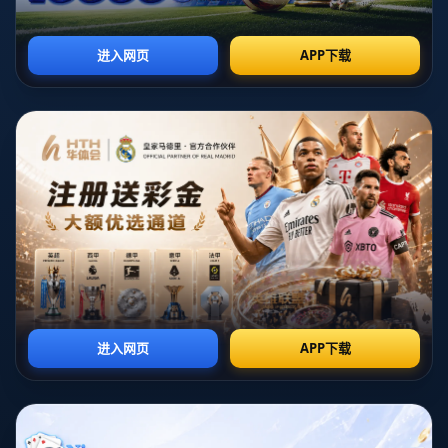
**识别敌方的长处与短处**