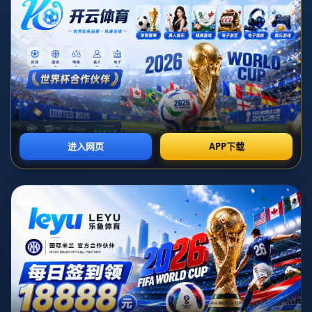
足 點名兩球員：好有拼勁.
发布时间：2026-03-09T18:32:01+08:00
**省港盃首回合｜羅淑佩現場觀賽大讚港足 點名兩球
員：好有拼勁**
**前言：情感與實力的共鳴，引爆足球熱潮**
在充滿競爭意味的省港盃首回合中，香港足球代表隊展
現出了令人振奮的表現。著名足球評述員羅淑佩不僅現
身觀看比賽，更毫不吝嗇地稱讚港足的拼搏精神，尤其
點名表揚了兩名球員的非凡表現，引發了圈內外的熱
議。這場比賽，不僅是技術與實力的對決，更是一場情
感與熱血的燃燒。
### **激情四射的比賽盛況**