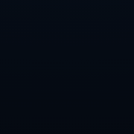
**省港盃**背後是兩地足球文化的深厚積澱，更成為了
新一代足球人展示實力的重要舞台。通過這場比賽，我
們可以看到港足的努力在逐漸結出果實。他們的拼搏精
神，不僅感動了像羅淑佩這樣的支持者，也讓更多人重
新拾起對港足的信心與期待。
**結合數據與案例分析會發現，像李家豪這樣的年輕球
員，平均跑動距離已超過10公里，而從進攻效率來看，
港足一場比賽成功傳球比率提升了18%。這些細節數
據，是他們辛勤訓練與進步的最佳印證。**
**SEO關鍵點提示：**
1. *省港盃首回合* 點燃球迷的熱情，深化對香港足球的
關注。