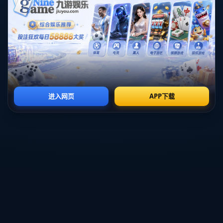
術層面還是場上態度都讓她無法忽視。
**第一位被點名的，是防線核心——林鎧文。** 在比賽
中，他一次次果斷的攔截和對位置的精準判斷，多次瓦
解對手的進攻。羅淑佩驚讚：「林鎧文讓港足的防線更
穩固，他在球場上的冷靜與判斷力已經達到成熟球員的
水平。」正是他的表現，讓對手難以輕易威脅香港隊的
大門。
**第二位，是進攻的引擎——李家豪。** 他不僅速度
快、跑動積極，還多次順利串聯起港足的攻防節奏，給
對方防守線構成極大壓力。他在比賽第60分鐘的一次長
途奔襲，憑藉一己之力突破對手防線，險些創造入球的
瞬間更是令人拍案叫絕。羅淑佩評論：「李家豪的拼勁
和視野，都讓人看到港足新一代的希望。」