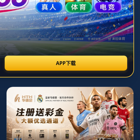
新排名：拜仁曼城巴薩阿森納分列前四、尤文第36A
发布时间：2026-03-09T18:32:01+08:00
**
注的焦点。今年最新的俱乐部排名揭示了一个*令人振奋*的新格局，拜
些排名不仅反映了球队在过去一年中的出色表现，还为我们提供了一个洞察