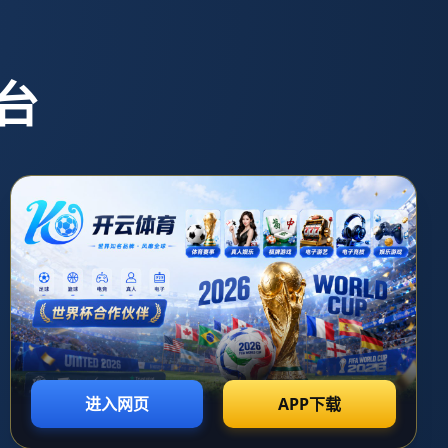
产品中心
新闻中心
联系方式