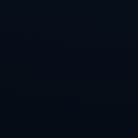
**意甲球队的挑战**
相比之下，意甲两大传统强队尤文图斯和AC米兰排名略显
战。另一方面，AC米兰位列第39，尽管他们近年来在联
**案例分析：拜仁与曼城的成功轨迹**