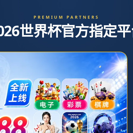
网站首页
关于我们