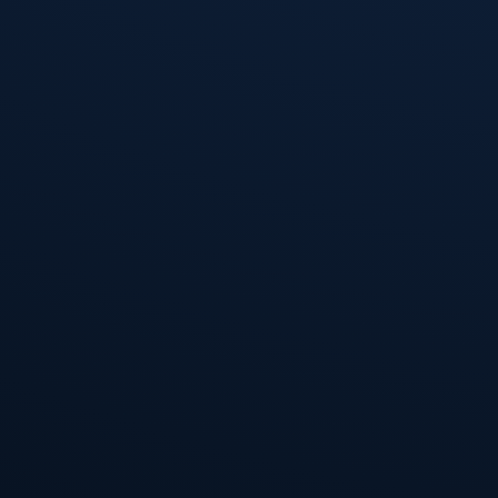
**欧洲豪门的崛起**
拜仁慕尼黑和曼城长期以来被认为是欧洲顶级豪门。这次排
表现源于其强大的阵容深度和战术多样性。*瓜迪奥拉*的
巴塞罗那位列第三则反映了加泰罗尼亚豪门在重建过程中取
球员战略的最佳肯定。适应现代足球发展趋势的同时，阿尔