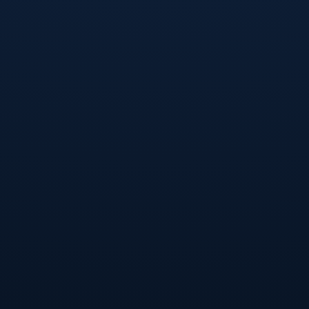
名将拜仁慕尼黑列为全球第一，这主要得益于他们在国内和欧洲赛场上的
执教能力让曼城在英超和欧冠赛场上激流勇进。
得的显著进展。去年，引进新星与老将的完美结合让巴萨找回了往日的风
特塔领导下的阿森纳团队正逐渐稳固在顶级球队之列。