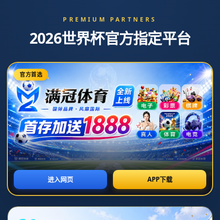
中國球員追夢之路還需拼勁與韌勁加倍才