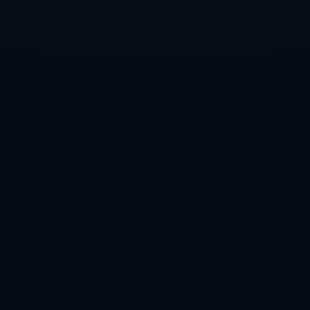
在當前環境下，中國球員的優勢和潛力同樣不可小覷。
隨著籃球運動在中國的普及和推廣，越來越多的年輕球
員有機會從基礎階段接受專業訓練。他們擁有更好的身
高條件、更早的起步，以及更多觀察和學習國際籃球風
格的機會。
然而，潛力需要被專業的訓練和正確的態度轉化為實
力。對於有志於進軍NBA的中國球員來說，拼勁與韌勁
是一場漫長征程中不可或缺的兩大資本。從周琦的經歷
中可以看出，他在周旋於NBA與CBA之間的過程中，多
次展現了“拼回來”的決心，但心理穩定性與表現穩定性
仍然有待提升。
#### **總結關鍵：機會留給準備最充分的人**
事實上，**能進入NBA的中國球員寥寥無幾，而能站穩