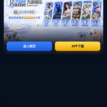
足球界有句老話："一分钱一分货"，但在球員市場中，
情況遠不止於此。球員的*市場價值*通常是由多種因素
決定的，包括市場需求、球員贡献以及商业影响力。而
奧爾莫的市場價值絕對不只是由他在場上的數據所構
成，更關乎他對團隊整體的提升及長遠發展的潛力。
有一个著名案例是關於法國球星*基利安·姆巴佩*，當
他轉會巴黎聖日耳曼時，他的身價創下紀錄，那是因為
俱樂部看到了他對未來影響力的長期投資。奧爾莫在某
種程度上具有類似的潛力，他所需要的是俱樂部的*全
力支持*及對其長期發展的信任。
**俱樂部需作出的改變**