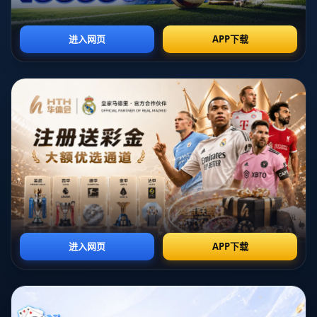
**奧爾莫的表現與價值**
奧爾莫，一名在球場上技藝精湛的球員，在過去的賽季
中用他的技巧和智商使球隊獲得了多次勝利。他的速
度、傳球能力以及在關鍵時刻的破門得分能力都讓人印
象深刻。這樣的貢獻無疑應該得到應有的回報。然而，
正如羅澤所指出的，俱樂部似乎尚未充分認識到奧爾莫
所帶來的價值。
**市場價值與球員感受**