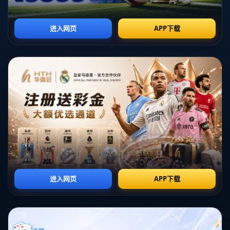
动和科技的**双重热潮**。在这个春天，不仅学生们的
体育活动得到进一步“加量”，同时，人工智能在教育领
域的应用也随着DeepSeek的兴起而不断升温。这一现象
为我们的教育带来了新的思考和可能性。
**体育活动“加量”的背后**
每到春季，许多学校都会加大体育活动的力度，以此来
提高学生的身体素质和团队合作能力。*体育活动*的增
加不仅仅体现在数量上，更是在质的提升上。如今，越
来越多的学校引入了先进的体育设备和智能手机应用，
以实现更为智能化和个性化的训练。例如，某大学通过
人工智能系统分析学生的运动数据，给出科学的健身建
议，使教学与科技完美结合。这种“加量”不仅让学生享
受运动的乐趣，还使他们能够在健康的身体素质中更好