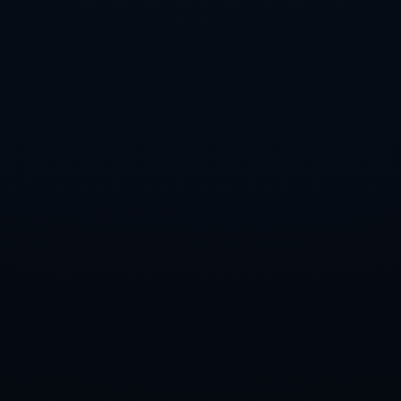
借助DeepSeek的技术，该校设立了一门创新课，鼓励学
生利用人工智能工具进行项目设计。在这样的环境下，
学生不仅获得了良好的体能，还培养了对未来科技的认
知和应用能力。短短一年内，这所学校在全国科技比赛
中的奖项数量激增。
**教育的重塑与未来**
在这样的背景下，我们看到的信息是，校园生活正在被
体育和科技同时重塑。通过体育活动的增强和人工智能
技术的普及，学生们在身体和智力上得到了全面发展。
结合**体育与人工智能**，不仅呼应了当下全球教育的
趋势，也为学生未来的多元化发展奠定了坚实的基础。
在这个春天，校园不仅是知识的殿堂，更是创新与健康
的摇篮。**这一切，正在以求知的激情与健身的活力，