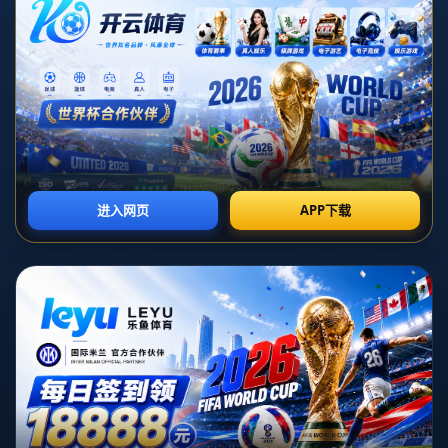
起“人工智能热”.
发布时间：2026-03-09T18:32:01+08:00
**开春了，校园体育活动“加量” DeepSeek掀起“人工智
能热”**
随着春天的到来，校园内弥漫着活力和创新的气息。春
季不仅带来了万物复苏的希望，也激活了校园内体育活