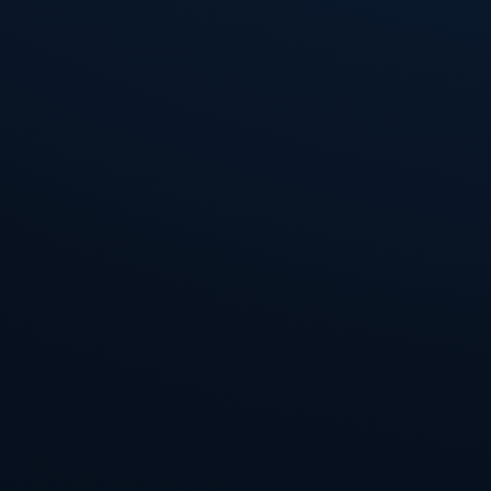
### 梅西的艺术：任意球破门
第33分钟，一次绝佳的任意球机会落到梅西的脚下。面对这样
证明了梅西在定位球上的大师级造诣，也展现了他在关键时
任意球破门对于阿根廷队的士气提升无疑是巨大的。梅西的
总是美妙的，尤其是在这场对决中。” 这一刻，**他是阿根