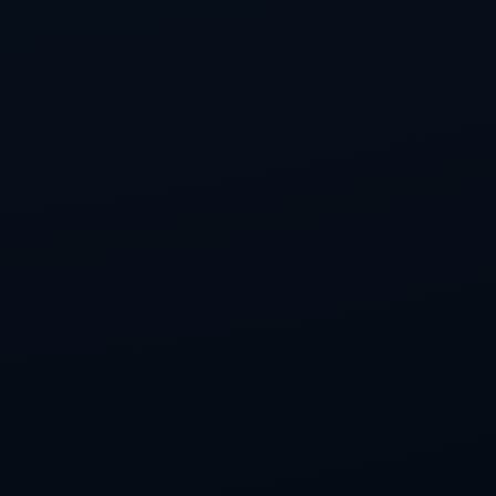
将球送入球网。这个错失无疑为比赛的结果埋下了伏笔。许
的良机，也给智利留下了扳平比分的契机。但劳塔罗的努力
战术执行力，多次在防守反击中威胁阿根廷的防线。这样的表