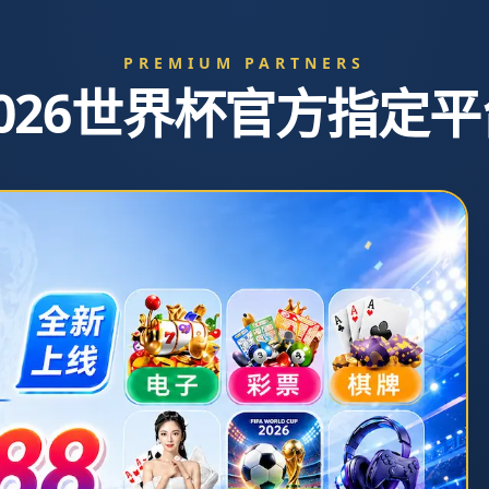
网站首页
关于我们