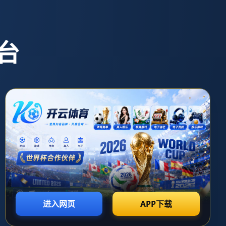
产品中心
新闻中心
联系方式