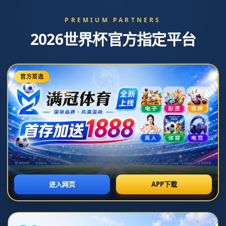
CBA：客场挑战南京头排苏酒男篮 山东高