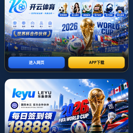
速男篮全力争胜.
发布时间：2026-03-09T18:32:01+08:00
**CBA: 客场挑战南京同曦宙光 引爆山东高速男篮争胜
激情**
*随着CBA联赛的脚步逐渐逼近，山东高速男篮即将迎
来一场备受关注的客场挑战——对阵南京同曦宙光男