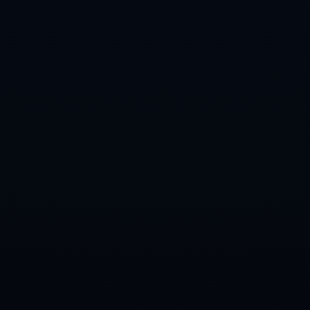
此外，山东男篮擅长的快速突破战术也将在比赛中占据
重要地位。随着吉伦沃特的快速推进和射程威胁，外线
球员的牵制作用可以有效分散对手注意力，为球队创造
更灵活的进攻空间。
---
*CBA赛场向来充满未知与惊喜。这次山东高速男篮客
场挑战南京同曦宙光，不仅是对球技的检验，更是团队
战术与心理抗压能力的一次大考验。让我们共同期待这
一场精彩较量，看山东男篮能否在客场如愿全力争胜！
*
基耶利尼：換我是蘇亞裏斯我也會咬.
滕哈赫：球隊沒打算賣掉拉什福德，球隊深知利物浦的優勢和劣勢.