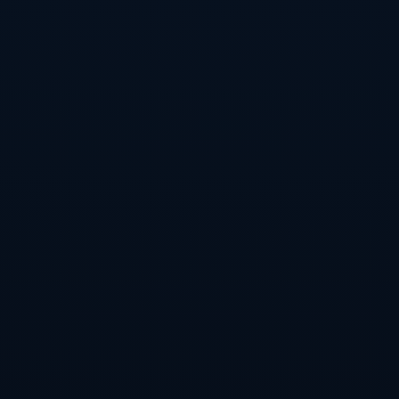
手压制节奏，从而陷入被动局面。
南京同曦的主场气氛非常火热，对任何客队来说都是一
项巨大的心理挑战。此外，球队本赛季还引进了有丰富
比赛经验的外援，他们在关键时刻往往能够稳定局势，
为南京队提供可靠的得分保障。这无疑将成为山东高速
男篮的主要威胁之一。
---
### **山东男篮如何全力争胜？**
山东高速男篮若想在客场脱颖而出，必须做好以下几方
面：
1. **限制对手外援关键发挥**
南京队外援突破能力强且擅长把握关键时刻得分，山东