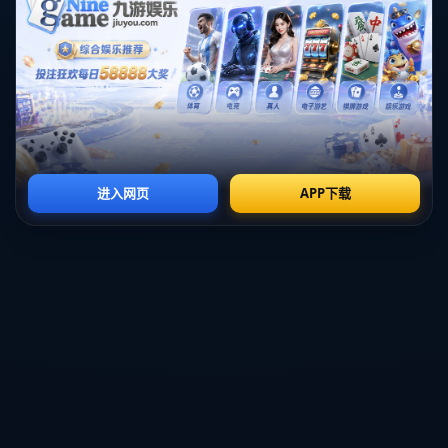
專家，這番話折射出奧薩爾不僅僅是一個「好防守
者」，更是一位具備潛力達到更高水平的球員。**成功
的防守背後，往往需要深刻的戰術理解和冷靜的心理素
質，這些特質奧薩爾無疑已經具備。**
### **分析：奧薩爾的恢復軌跡**
奧薩爾此前因一些原因導致狀態下滑，並缺席了一系列
重要比賽。然而值得慶幸的是，他通過刻苦訓練以及團
隊的專業指導，正在快速恢復到過往的巔峰狀態。
過去三場的數據顯示，**奧薩爾的攔截成功率穩步提
升，平均達到了82%。**而他在關鍵時刻的破球表現，
更是直接挽救了球隊幾次危險局面。例如，他在對某知
名球隊的一場比賽裡，於最後數分鐘成功擋下致命射
門，將比分鎖定在平局，也因此奪得最佳防守球員稱