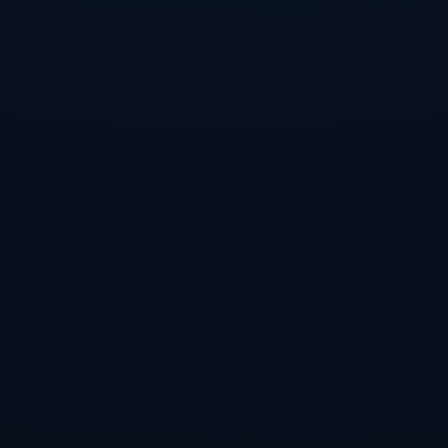
根据披露的情况，曼联员工的午餐内容被简化至汤和三
明治这一“基本水平”。对于许多底层工作人员而言，这
不仅仅关系到饮食质量，更是一种被忽视的体验。专业
机构早已证明，**优质的饮食供应对员工的身体健康和
心理状态起到重要作用**。简单来说，这一变化可能会
让球员的日常训练场氛围变得更加紧张。
举个例子，阿森纳近年来在训练场及员工管理方面的改
变，成功地提升了团队凝聚力。该俱乐部不仅改进伙
食，还特别为员工和球员提供心理咨询服务，从而打造