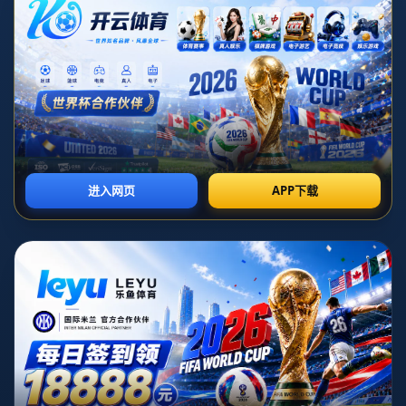
仅有汤+三明治_力士_训练场_目标.
发布时间：2026-03-09T18:32:01+08:00
**离谱！曝曼联将对食堂裁员，午餐仅有汤+三明治，
职工士气成疑**
近年来，英超豪门曼联屡次被卷入争议之中，而近期又
被曝出一则令人难以置信的消息。据外媒报道，曼联或
将对俱乐部内部食堂的工作人员进行裁员，同时对员工
午餐标准进行了大幅削减，仅提供**汤和三明治**。这
一消息让众多球迷和行业人士感到不可思议，甚至直呼
“离谱”。作为一支世界级的顶级俱乐部，这种操作不仅
让外界质疑其财务管理，更有人担忧，这是否会对球队
表现以及员工士气产生深远影响。
### **削减成本？背后的逻辑似乎难以站住脚**