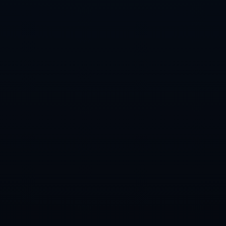
史和全球巨星光环足以吸引无数支持者。**然而，若一
支世界级的豪门俱乐部在内部管理上显得“小肚鸡肠”，
显然与其品牌形象背道而驰。**
我们不妨回顾近期足坛的案例。切尔西在托德·波利入主
后，虽然在转会市场大肆投资，但俱乐部却仍在员工福
利、设施管理上保持高标准。这样的运营模式尽管带来
一些质疑，但整体却保持了俱乐部的形象与士气。反观
曼联，对于员工“节俭”的做法可能无法通过球迷市场的
检验。
总而言之，曼联此次“荒唐”之举不仅可能对员工士气和
球队前景产生影响，更象征着一种管理理念失误的存
在。作为百年豪门，曼联应深刻反思这一决定的长期影
响。