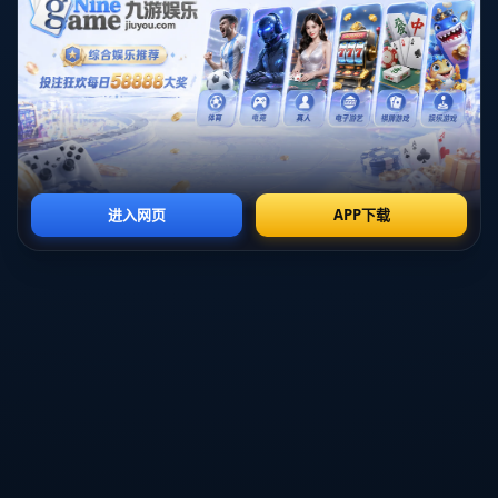
的背景下，为何选择“节流”食堂，甚至针对底层员工下
手？**
这样的策略显然不太符合逻辑。从短期来看，尽管削减
食堂预算可能会在财报上体现微不足道的“正向影响”，
但从长期角度出发，却可能极大地损害团队文化和士
气。当球员与后勤人员感受不到俱乐部的充分支持时，
这种负面情绪可能蔓延至球队内部，最终影响成绩和形
象。
### **午餐变简陋，士气问题不可忽视**