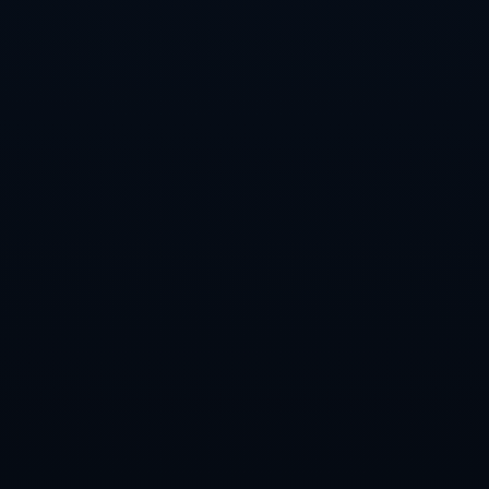
工福利导致核心支持环节不堪重负，那么其未来发展恐
难走向一个良性循环。
### **外界质疑与俱乐部形象的损失**
不仅是员工士气，外界的批评也可能对曼联的品牌形象
造成重大损害。曼联历来以“大俱乐部”自居，其辉煌历