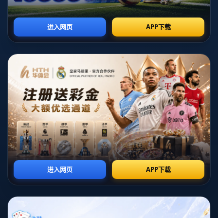
根据消息来源，曼联此举或许是为了**削减运营成本
**，优化俱乐部的财政状况。然而，这背后隐藏的问题
颇为复杂。一方面，曼联近年来在球员转会市场上的投
入有目共睹，诸如引入桑乔、安东尼等大手笔交易堪称
豪掷千金。另一方面，据数据显示，曼联近年来的商业
收入依然稳居全球俱乐部前列。**在这样财政资源充裕